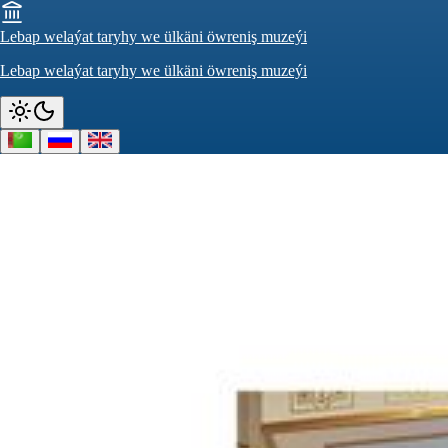
Lebap welaýat taryhy we ülkäni öwreniş muzeýi
Lebap welaýat taryhy we ülkäni öwreniş muzeýi