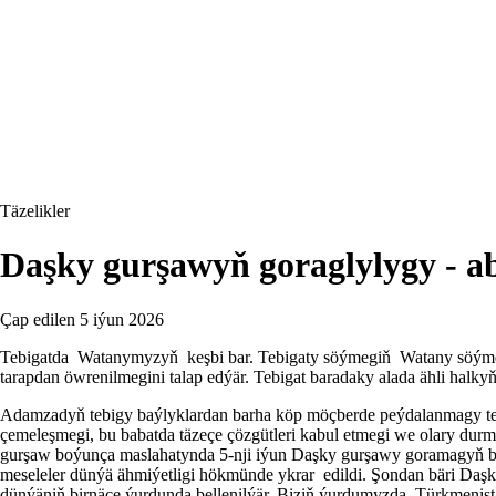
Täzelikler
Daşky gurşawyň goraglylygy - a
Çap edilen
5 iýun 2026
Tebigatda Watanymyzyň keşbi bar. Tebigaty söýmegiň Watany söýmegi
tarapdan öwrenilmegini talap edýär. Tebigat baradaky alada ähli halkyň
Adamzadyň tebigy baýlyklardan barha köp möçberde peýdalanmagy teb
çemeleşmegi, bu babatda täzeçe çözgütleri kabul etmegi we olary dur
gurşaw boýunça maslahatynda 5-nji iýun Daşky gurşawy goramagyň büti
meseleler dünýä ähmiýetligi hökmünde ykrar edildi. Şondan bäri Da
dünýäniň birnäçe ýurdunda bellenilýär. Biziň ýurdumyzda Türkmenista