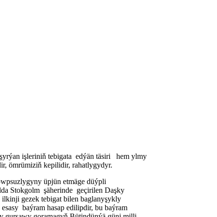
rýan işleriniň tebigata edýän täsiri hem ylmy
r, ömrümiziň kepilidir, rahatlygydyr.
howpsuzlygyny üpjün etmäge düýpli
ýylda Stokgolm şäherinde geçirilen Daşky
kinji gezek tebigat bilen baglanyşykly
esasy baýram hasap edilipdir, bu baýram
şky gurşawy goramagyň Bütindünýä güni milli