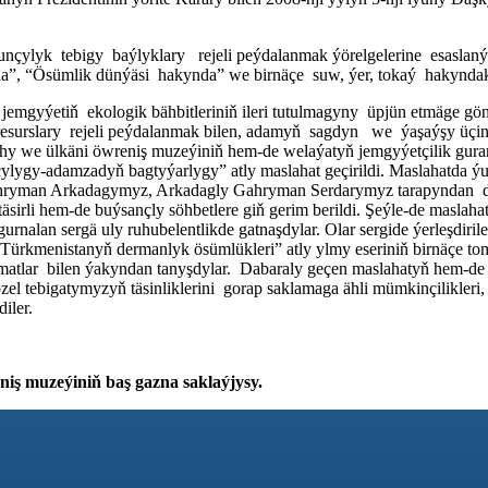
yk tebigy baýlyklary rejeli peýdalanmak ýörelgelerine esaslanýa
”, “Ösümlik dünýäsi hakynda” we birnäçe suw, ýer, tokaý hakyndaky
mgyýetiň ekologik bähbitleriniň ileri tutulmagyny üpjün etmäge gönük
gy resurslary rejeli peýdalanmak bilen, adamyň sagdyn we ýaşaýşy ü
yhy we ülkäni öwreniş muzeýiniň hem-de welaýatyň jemgyýetçilik gur
ylygy-adamzadyň bagtyýarlygy” atly maslahat geçirildi. Maslahatda 
ahryman Arkadagymyz, Arkadagly Gahryman Serdarymyz tarapyndan 
äsirli hem-de buýsançly söhbetlere giň gerim berildi. Şeýle-de maslah
urnalan sergä uly ruhubelentlikde gatnaşdylar. Olar sergide ýerleşdi
menistanyň dermanlyk ösümlükleri” atly ylmy eseriniň birnäçe tomlar
matlar bilen ýakyndan tanyşdylar. Dabaraly geçen maslahatyň hem-de 
 tebigatymyzyň täsinliklerini gorap saklamaga ähli mümkinçilikleri,
iler.
ş muzeýiniň baş gazna saklaýjysy.