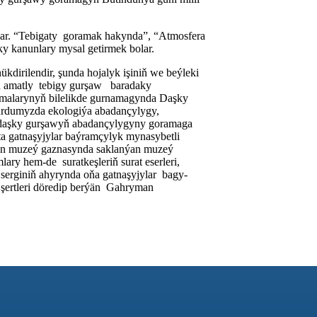
r. “Tebigaty goramak hakynda”, “Atmosfera
 kanunlary mysal getirmek bolar.
dirilendir, şunda hojalyk işiniň we beýleki
çin amatly tebigy gurşaw baradaky
amalarynyň bilelikde gurnamagynda Daşky
ýurdumyzda ekologiýa abadançylygy,
daşky gurşawyň abadançylygyny goramaga
ata gatnaşyjylar baýramçylyk mynasybetli
rilen muzeý gaznasynda saklanýan muzeý
y hem-de suratkeşleriň surat eserleri,
serginiň ahyrynda oňa gatnaşyjylar bagy-
 şertleri döredip berýän Gahryman