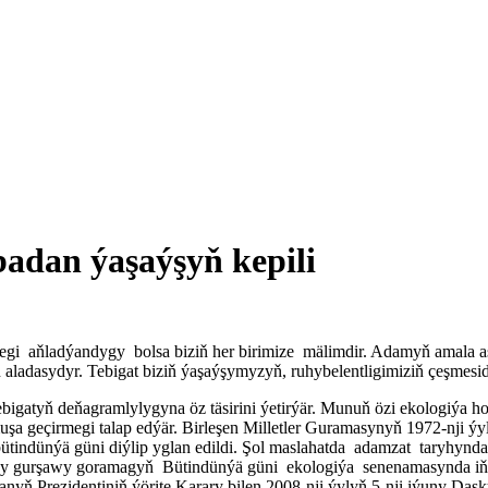
badan ýaşaýşyň kepili
 aňladýandygy bolsa biziň her birimize mälimdir. Adamyň amala aşy
 aladasydyr. Tebigat biziň ýaşaýşymyzyň, ruhybelentligimiziň çeşmesidi
igatyň deňagramlylygyna öz täsirini ýetirýär. Munuň özi ekologiýa 
muşa geçirmegi talap edýär. Birleşen Milletler Guramasynyň 1972-nji 
ndünýä güni diýlip yglan edildi. Şol maslahatda adamzat taryhynda il
şky gurşawy goramagyň Bütindünýä güni ekologiýa senenamasynda iň 
nyň Prezidentiniň ýörite Karary bilen 2008-nji ýylyň 5-nji iýuny Da