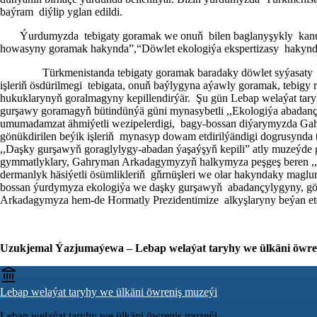
baýram diýlip yglan edildi.
Ýurdumyzda tebigaty goramak we onuň bilen baglanyşykly kanunçyl
howasyny goramak hakynda”,“Döwlet ekologiýa ekspertizasy hakynda
Türkmenistanda tebigaty goramak baradaky döwlet syýasaty je
işleriň ösdürilmegi tebigata, onuň baýlygyna aýawly goramak, tebi
hukuklarynyň goralmagyny kepillendirýär. Şu gün Lebap welaýat tar
gurşawy goramagyň bütindünýä güni mynasybetli ,,Ekologiýa abadanç
umumadamzat ähmiýetli wezipelerdigi, bagy-bossan diýarymyzda G
gönükdirilen beýik işleriň mynasyp dowam etdirilýändigi dogrusynda t
,,Daşky gurşawyň goraglylygy-abadan ýaşaýşyň kepili” atly muzeýde g
gymmatlyklary, Gahryman Arkadagymyzyň halkymyza peşgeş beren ,,Türk
dermanlyk häsiýetli ösümlikleriň gňrnüşleri we olar hakyndaky maglu
bossan ýurdymyza ekologiýa we daşky gurşawyň abadançylygyny, gözel
Arkadagymyza hem-de Hormatly Prezidentimize alkyşlaryny beýan etd
Uzukjemal Ýazjumaýewa – Lebap welaýat taryhy we ülkäni öwreni
Lebap welaýat taryhy we ülkäni öwreniş muzeýi
Lebap welaýat taryhy we ülkäni öwreniş muzeýi