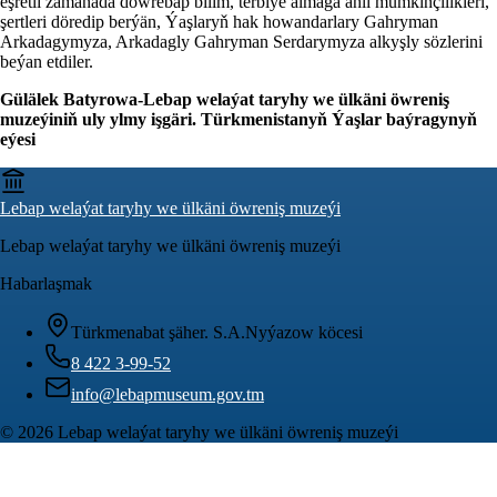
eşretli zamanada döwrebap bilim, terbiýe almaga ähli mümkinçilikleri,
şertleri döredip berýän, Ýaşlaryň hak howandarlary Gahryman
Arkadagymyza, Arkadagly Gahryman Serdarymyza alkyşly sözlerini
beýan etdiler.
Gülälek Batyrowa-Lebap welaýat taryhy we ülkäni öwreniş
muzeýiniň uly ylmy işgäri. Türkmenistanyň Ýaşlar baýragynyň
eýesi
Lebap welaýat taryhy we ülkäni öwreniş muzeýi
Lebap welaýat taryhy we ülkäni öwreniş muzeýi
Habarlaşmak
Türkmenabat şäher. S.A.Nyýazow köcesi
8 422 3-99-52
info@lebapmuseum.gov.tm
©
2026
Lebap welaýat taryhy we ülkäni öwreniş muzeýi