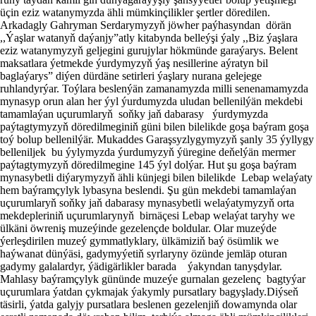
üçin eziz watanymyzda ähli mümkinçilikler şertler döredilen.
Arkadagly Gahryman Serdarymyzyň jöwher paýhasyndan dörän
,,Ýaşlar watanyň daýanjy”atly kitabynda belleýşi ýaly ,,Biz ýaşlara
eziz watanymyzyň geljegini gurujylar hökmünde garaýarys. Belent
maksatlara ýetmekde ýurdymyzyň ýaş nesillerine aýratyn bil
baglaýarys” diýen dürdäne setirleri ýaşlary nurana gelejege
ruhlandyrýar. Toýlara beslenýän zamanamyzda milli senenamamyzda
mynasyp orun alan her ýyl ýurdumyzda uludan bellenilýän mekdebi
tamamlaýan uçurumlaryň soňky jaň dabarasy ýurdymyzda
paýtagtymyzyň döredilmeginiň güni bilen bilelikde goşa baýram goşa
toý bolup bellenilýär. Mukaddes Garaşsyzlygymyzyň şanly 35 ýyllygy
belleniljek bu ýylymyzda ýurdumyzyň ýüregine deňelýän mermer
paýtagtymyzyň döredilmegine 145 ýyl dolýar. Hut şu goşa baýram
mynasybetli diýarymyzyň ähli künjegi bilen bilelikde Lebap welaýaty
hem baýramçylyk lybasyna beslendi. Şu gün mekdebi tamamlaýan
uçurumlaryň soňky jaň dabarasy mynasybetli welaýatymyzyň orta
mekdepleriniň uçurumlarynyň birnäçesi Lebap welaýat taryhy we
ülkäni öwreniş muzeýinde gezelençde boldular. Olar muzeýde
ýerleşdirilen muzeý gymmatlyklary, ülkämiziň baý ösümlik we
haýwanat dünýäsi, gadymyýetiň syrlaryny özünde jemläp oturan
gadymy galalardyr, ýädigärlikler barada ýakyndan tanyşdylar.
Mahlasy baýramçylyk gününde muzeýe gurnalan gezelenç bagtyýar
uçurumlara ýatdan çykmajak ýakymly pursatlary bagyşlady.Diýseň
täsirli, ýatda galyjy pursatlara beslenen gezelenjiň dowamynda olar