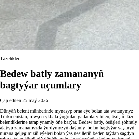
Täzelikler
Bedew batly zamananyň
bagtyýar uçumlary
Çap edilen
25 maý 2026
Dünýäň belent münberinde mynasyp orna eýe bolan ata watanymyz
Türkmenistan, röwşen ykbala ýugrulan gadamlary bilen, ösüşiň täze
belentliklerine tarap ynamly öňe barýar. Bedew batly, ösüşleri şöhratly
ajaýyp zamanamyzda ýurdymyzyň daýanjy bolan bagtyýar ýaşlaryň,
nurana geljegimiziň eýeleri bolan ýaş nesilleriň beden taýdan sagdyn
ruhy taýdan kämil giň dünýägaraýyşly şahsyýetler bolup ýetişmegi