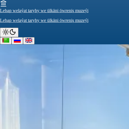
Lebap welaýat taryhy we ülkäni öwreniş muzeýi
Lebap welaýat taryhy we ülkäni öwreniş muzeýi