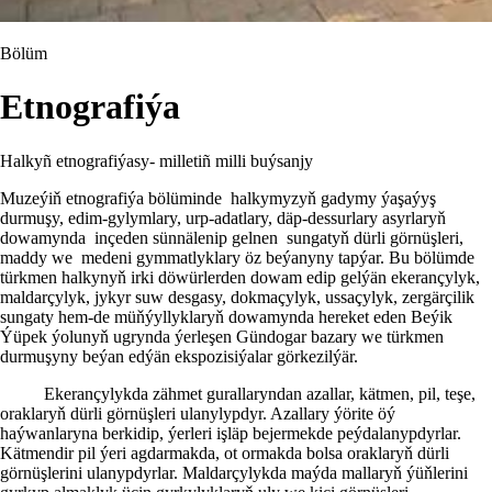
Bölüm
Etnografiýa
Halkyñ etnografiýasy- milletiñ milli buýsanjy
Muzeýiň etnografiýa bölüminde halkymyzyň gadymy ýaşaýyş
durmuşy, edim-gylymlary, urp-adatlary, däp-dessurlary asyrlaryň
dowamynda inçeden sünnälenip gelnen sungatyň dürli görnüşleri,
maddy we medeni gymmatlyklary öz beýanyny tapýar. Bu bölümde
türkmen halkynyň irki döwürlerden dowam edip gelýän ekerançylyk,
maldarçylyk, jykyr suw desgasy, dokmaçylyk, ussaçylyk, zergärçilik
sungaty hem-de müňýyllyklaryň dowamynda hereket eden Beýik
Ýüpek ýolunyň ugrynda ýerleşen Gündogar bazary we türkmen
durmuşyny beýan edýän ekspozisiýalar görkezilýär.
Ekerançylykda zähmet gurallaryndan azallar, kätmen, pil, teşe,
oraklaryň dürli görnüşleri ulanylypdyr. Azallary ýörite öý
haýwanlaryna berkidip, ýerleri işläp bejermekde peýdalanypdyrlar.
Kätmendir pil ýeri agdarmakda, ot ormakda bolsa oraklaryň dürli
görnüşlerini ulanypdyrlar. Maldarçylykda maýda mallaryň ýüňlerini