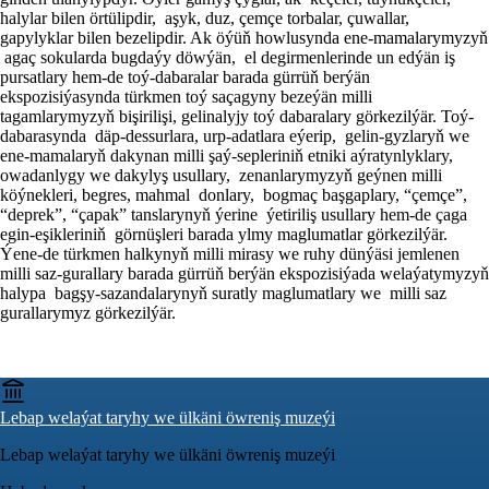
halylar bilen örtülipdir, aşyk, duz, çemçe torbalar, çuwallar,
gapylyklar bilen bezelipdir. Ak öýüň howlusynda ene-mamalarymyzyň
agaç sokularda bugdaýy döwýän, el degirmenlerinde un edýän iş
pursatlary hem-de toý-dabaralar barada gürrüň berýän
ekspozisiýasynda türkmen toý saçagyny bezeýän milli
tagamlarymyzyň bişirilişi, gelinalyjy toý dabaralary görkezilýär. Toý-
dabarasynda däp-dessurlara, urp-adatlara eýerip, gelin-gyzlaryň we
ene-mamalaryň dakynan milli şaý-sepleriniň etniki aýratynlyklary,
owadanlygy we dakylyş usullary, zenanlarymyzyň geýnen milli
köýnekleri, begres, mahmal donlary, bogmaç başgaplary, “çemçe”,
“deprek”, “çapak” tanslarynyň ýerine ýetiriliş usullary hem-de çaga
egin-eşikleriniň görnüşleri barada ylmy maglumatlar görkezilýär.
Ýene-de türkmen halkynyň milli mirasy we ruhy dünýäsi jemlenen
milli saz-gurallary barada gürrüň berýän ekspozisiýada welaýatymyzyň
halypa bagşy-sazandalarynyň suratly maglumatlary we milli saz
gurallarymyz görkezilýär.
Lebap welaýat taryhy we ülkäni öwreniş muzeýi
Lebap welaýat taryhy we ülkäni öwreniş muzeýi