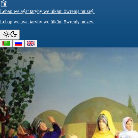
Lebap welaýat taryhy we ülkäni öwreniş muzeýi
Lebap welaýat taryhy we ülkäni öwreniş muzeýi