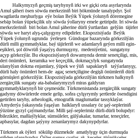
Halkymyzyň geçmiş taryhynyň irki we giçki orta asyrlarynda
Amul şäheri ösen söwda merkeziniň biri hökmünde tanalypdyr. Şol
wagtlarda meşhurlyga eýe bolan Beýik Ýüpek ýolunyň döremegine
sebäp bolan ýüpekçilik uly söwda ýollaryny emele getiripdir. Iri söwda
merkezleriniň biri bolan Amul şäherine dürli ýurtlardan gelýän täjirler
söwda we haryt alyş-çalşygyny edipdirler. Ekspozisiýada Beýik
Ýüpek ýolunyň ugrunda ýerleşen Gündogar bazarynda görkezilýän
dürli milli gymmatlyklar, baý täjirleriň we adamlaryň geýen milli egin-
eşikleri, şol döwrüň ýaşaýyş durmuşyny, medeniýetini, sungatyny
açyp görkezýär. Bu ekspozisiýanyň dowamynda demir senetçiligi, mis,
deri önümleri, keramika we keçeçilik, dokmaçylyk sungatynda
ulanylýan dokma enjamlary, ýüpek we ýüň sapaklaryň taýýarlanyşy,
dürli haly önümleri hem-de agaç senetçiligine degişli önümleriň dürli
görnüşleri görkezilýär. Ekspozisiýada görkezilýän türkmen halkynyň
zergärçilik sungaty ata-babalarymyzyň miras galdyran
gymmatlyklarynyň bir çeşmesidir. Türkmenistanda zergärçilik sungaty
gadymy döwürlerde emele gelip, soňra çylşyrymly şertlerde ösendigini
getirilen taryhy, arheologik, etnografik maglumatlar tassyklaýar.
Amyderýa ýakasynda ýaşaýan halklaryň ussalary öz şaý-sepleriniň
ýüzüne gyzyl çaýmandyrlar. Milli şaý-seplerimiz dürli-dürli bolupdyr:
bilezikler, maňlaýlyklar, sümsüleler, gülýakalar, tumarlar, teneçirler,
apbasylar, dagdan şaýyny zenanlarymyz dakynypdyrlar.
Türkmen ak öýleri sökülip düzmekde amatlylygy üçin durmuşda
giňden ulanylypdyr. Öýler gamyş çyglar, ak keçeler, tüýnükçeler,