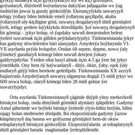
gyrkyp almaklyk üçin gyrkylyklaryň uly we kiçi görnüşleri,
goýunlaryň, düýeleriň boýunlaryna dakylýan jaňjagazlar we ýag
öndürýän juwaz iş guraly görkezilýär. Ekerançylykda suwaryşyň
tebigy ýollary bilen birlekde emeli ýollaryna geçilipdir, akaba
ýollarynyň uly-kiçiligine görä, suwaryş desgalarynyň diirli görnüşleri
ýerli, tebigy şertlere laýyklykda döredilipdir. Şol suwaryş desgalarynyň
bir görnüşi – jykyr bolup, ol ýapdaky suwuň derejesinden belent
ýerleri suwarmak üçin giňden peýdalanylypdyr. Türkmenistanda jykyr
has gadymy döwürlerden bäri ulanypdyr. Amyderýa boýlarynda VI-
VII asyrlarda peýda bolupdyr. Ondan öň sepme, depme, nowa ýaly
ýönekeý gurallaryň kömegi bilen suwuň derejesi ýokary
galdyrypdyrlar. Ýerden oňat hasyl almak üçin 4-5 ga ýere bir jykyr
ýeterlikdir. Ony hem öý haýwanlaryň - düýe, öküz, ýaby, eşek ýaly
mallaryň güýji bilen herekete getirilipdir. Türkmenistanda XX asyryň
başlarynda Amyderýanyň suwaryş ulgamyna degişli 15 müň jykyr we
600 nowa bolup, olaryň kömegi bilen 28 müň gektar ýer
suwarylypdyr.
Orta asyrlarda Türkmenistanyň çäginde düýpli ylmy merkezleriň
birnäçesi bolup, onda dünýäniň görnükli alymlary işläpdirler. Gadymy
Amul şäherinde we beýleki birnäçe ýerlerde ylym-bilim berýän, bilim
ojagy bolan medreseler döräpdir. Bu ekspozisiýada gadymy ýazuw
kitaplarynyň daş basma we golýazma görnüşleri hem-de okuw
esbaplarynyň birnäçesi görkezilýär. Ekspozisiýalarda at esbaplarynyň
dürli görnüşleri barada maglumatlar ýerleşdirilendir.