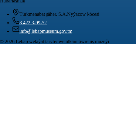
Habarlaşmak
Türkmenabat şäher. S.A.Nyýazow köcesi
8 422 3-99-52
info@lebapmuseum.gov.tm
©
2026
Lebap welaýat taryhy we ülkäni öwreniş muzeýi